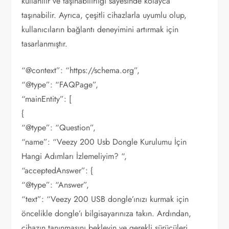
kullanılır ve taşınabilirliği sayesinde kolayca
taşınabilir. Ayrıca, çeşitli cihazlarla uyumlu olup,
kullanıcıların bağlantı deneyimini artırmak için
tasarlanmıştır.
“@context”: “https://schema.org”,
“@type”: “FAQPage”,
“mainEntity”: [
{
“@type”: “Question”,
“name”: “Veezy 200 Usb Dongle Kurulumu İçin
Hangi Adımları İzlemeliyim? “,
“acceptedAnswer”: {
“@type”: “Answer”,
“text”: “Veezy 200 USB dongle’ınızı kurmak için
öncelikle dongle’ı bilgisayarınıza takın. Ardından,
cihazın tanınmasını bekleyin ve gerekli sürücüleri