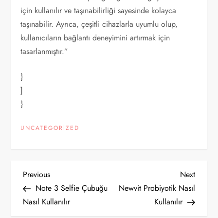
için kullanılır ve taşınabilirliği sayesinde kolayca
taşınabilir. Ayrıca, çeşitli cihazlarla uyumlu olup,
kullanıcıların bağlantı deneyimini artırmak için
tasarlanmıştır.”
}
]
}
UNCATEGORIZED
Y
Previous
Next
Previous
Next
Post
Post
Note 3 Selfie Çubuğu
Newvit Probiyotik Nasıl
a
Nasıl Kullanılır
Kullanılır