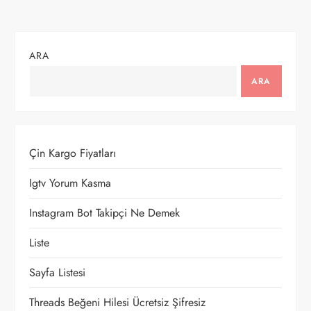
z
ı
ARA
g
ARA
e
z
Çin Kargo Fiyatları
i
Igtv Yorum Kasma
n
Instagram Bot Takipçi Ne Demek
m
Liste
e
Sayfa Listesi
s
Threads Beğeni Hilesi Ücretsiz Şifresiz