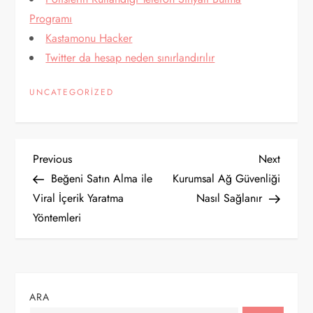
Programı
Kastamonu Hacker
Twitter da hesap neden sınırlandırılır
UNCATEGORIZED
Y
Previous
Next
Previous
Next
Post
Post
Beğeni Satın Alma ile
Kurumsal Ağ Güvenliği
a
Viral İçerik Yaratma
Nasıl Sağlanır
Yöntemleri
z
ı
g
ARA