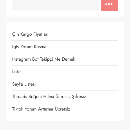
e
ARA
z
i
Çin Kargo Fiyatları
n
Igtv Yorum Kasma
m
Instagram Bot Takipçi Ne Demek
e
Liste
Sayfa Listesi
s
Threads Beğeni Hilesi Ücretsiz Şifresiz
i
Tiktok Yorum Arttırma Ücretsiz