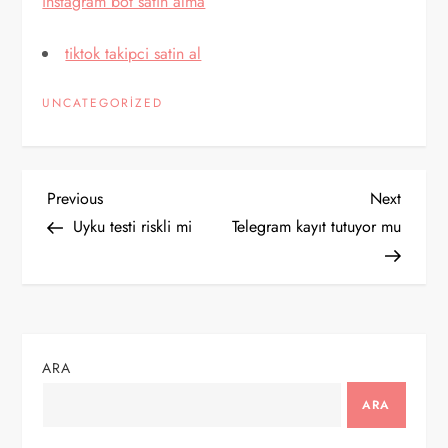
instagram bot satın alma
tiktok takipci satin al
UNCATEGORIZED
Y
Previous
Next
Previous
Next
Post
Post
Uyku testi riskli mi
Telegram kayıt tutuyor mu
a
z
ı
ARA
g
ARA
e