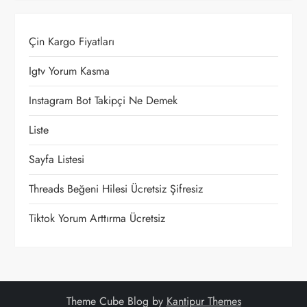
z
Çin Kargo Fiyatları
i
Igtv Yorum Kasma
n
Instagram Bot Takipçi Ne Demek
m
Liste
e
Sayfa Listesi
s
Threads Beğeni Hilesi Ücretsiz Şifresiz
i
Tiktok Yorum Arttırma Ücretsiz
Theme Cube Blog by
Kantipur Themes