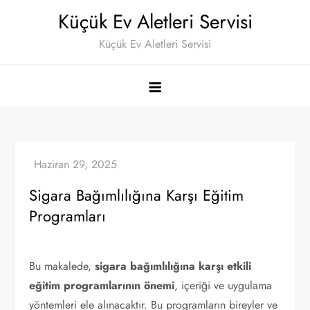
Skip
Küçük Ev Aletleri Servisi
to
Küçük Ev Aletleri Servisi
content
Sigara Bağımlılığına Karşı Eğitim
Programları
Bu makalede,
sigara bağımlılığına karşı etkili
eğitim programlarının önemi
, içeriği ve uygulama
yöntemleri ele alınacaktır. Bu programların bireyler ve