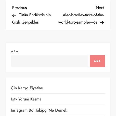
Y
Previous
Next
Previous
Next
Post
Post
Tütün Endüstrisinin
alec-bradley-taste-of-the-
a
Gizli Gerçekleri
world-toro-sampler–6s
z
ı
ARA
g
ARA
e
z
Çin Kargo Fiyatları
i
Igtv Yorum Kasma
n
Instagram Bot Takipçi Ne Demek