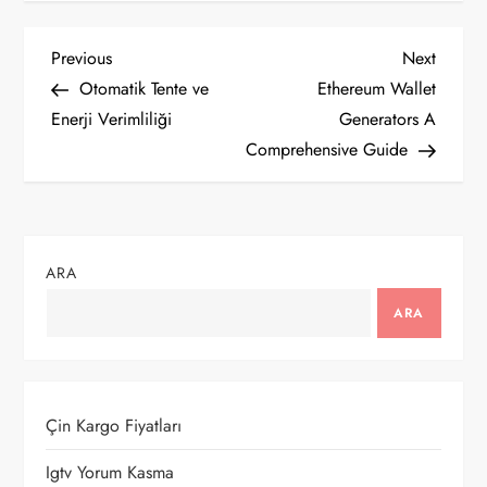
Y
Previous
Next
Previous
Next
Post
Post
Otomatik Tente ve
Ethereum Wallet
a
Enerji Verimliliği
Generators A
Comprehensive Guide
z
ı
g
ARA
e
ARA
z
i
Çin Kargo Fiyatları
n
Igtv Yorum Kasma