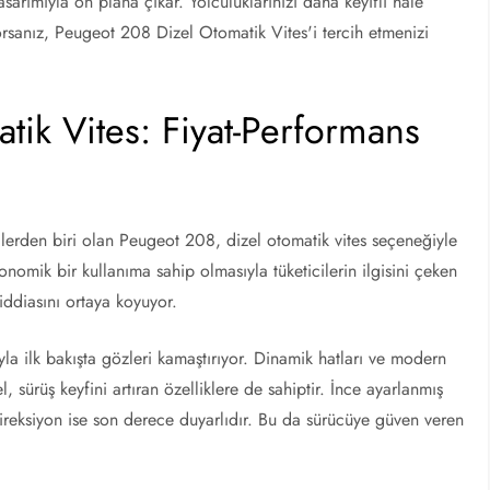
asarımıyla ön plana çıkar. Yolculuklarınızı daha keyifli hale
orsanız, Peugeot 208 Dizel Otomatik Vites'i tercih etmenizi
ik Vites: Fiyat-Performans
lerden biri olan Peugeot 208, dizel otomatik vites seçeneğiyle
nomik bir kullanıma sahip olmasıyla tüketicilerin ilgisini çeken
iddiasını ortaya koyuyor.
la ilk bakışta gözleri kamaştırıyor. Dinamik hatları ve modern
 sürüş keyfini artıran özelliklere de sahiptir. İnce ayarlanmış
ireksiyon ise son derece duyarlıdır. Bu da sürücüye güven veren