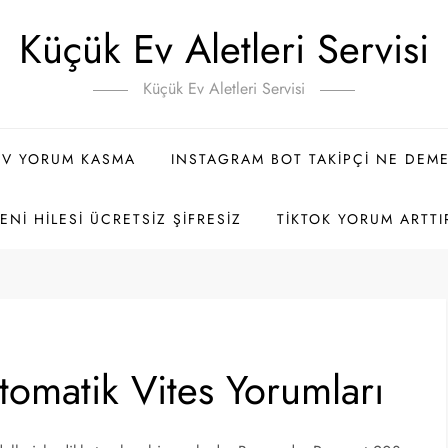
Küçük Ev Aletleri Servisi
Küçük Ev Aletleri Servisi
TV YORUM KASMA
INSTAGRAM BOT TAKIPÇI NE DEM
NI HILESI ÜCRETSIZ ŞIFRESIZ
TIKTOK YORUM ARTTI
omatik Vites Yorumları