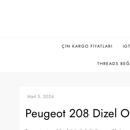
Skip
to
content
ÇIN KARGO FIYATLARI
IG
THREADS BEĞE
Peugeot 208 Dizel Ot