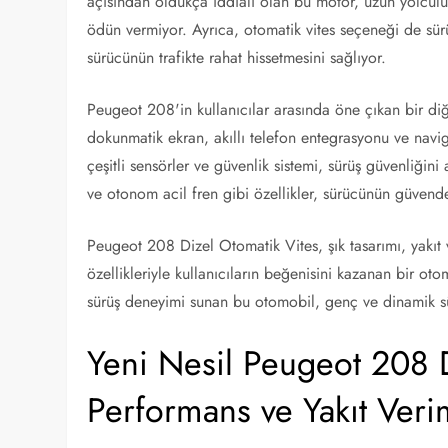
açısından oldukça iddialı olan bu motor, uzun yolculu
ödün vermiyor. Ayrıca, otomatik vites seçeneği de sürüşü
sürücünün trafikte rahat hissetmesini sağlıyor.
Peugeot 208'in kullanıcılar arasında öne çıkan bir diğe
dokunmatik ekran, akıllı telefon entegrasyonu ve navi
çeşitli sensörler ve güvenlik sistemi, sürüş güvenliğini a
ve otonom acil fren gibi özellikler, sürücünün güvende
Peugeot 208 Dizel Otomatik Vites, şık tasarımı, yakıt v
özellikleriyle kullanıcıların beğenisini kazanan bir ot
sürüş deneyimi sunan bu otomobil, genç ve dinamik sür
Yeni Nesil Peugeot 208 D
Performans ve Yakıt Verim