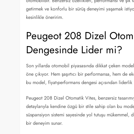
otomobildir. Benzersiz özellikleri, performansı ve şık t
getirmek ve konforlu bir sürüş deneyimi yaşamak istiy
kesinlikle öneririm.
Peugeot 208 Dizel Otomat
Dengesinde Lider mi?
Son yıllarda otomobil piyasasında dikkat çeken model
öne çıkıyor. Hem şaşırtıcı bir performansa, hem de eko
bu model, fiyat-performans dengesi açısından liderlik 
Peugeot 208 Dizel Otomatik Vites, benzersiz tasarımıy
detaylarıyla kendine özgü bir stile sahip olan bu model,
süspansiyon sistemi sayesinde yol tutuşu mükemmel, d
bir deneyim sunar.