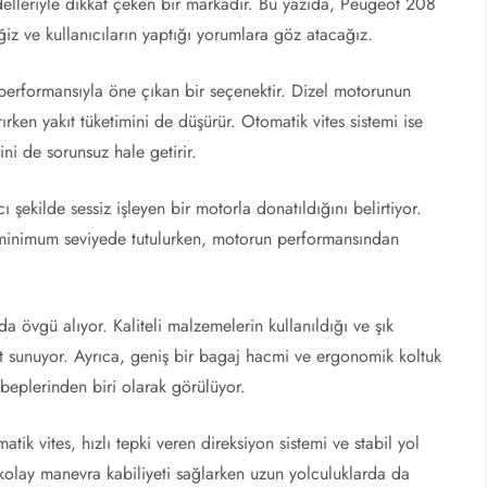
delleriyle dikkat çeken bir markadır. Bu yazıda, Peugeot 208
iz ve kullanıcıların yaptığı yorumlara göz atacağız.
performansıyla öne çıkan bir seçenektir. Dizel motorunun
ırken yakıt tüketimini de düşürür. Otomatik vites sistemi ise
ini de sorunsuz hale getirir.
ı şekilde sessiz işleyen bir motorla donatıldığını belirtiyor.
ü minimum seviyede tutulurken, motorun performansından
a övgü alıyor. Kaliteli malzemelerin kullanıldığı ve şık
yat sunuyor. Ayrıca, geniş bir bagaj hacmi ve ergonomik koltuk
ebeplerinden biri olarak görülüyor.
k vites, hızlı tepki veren direksiyon sistemi ve stabil yol
e kolay manevra kabiliyeti sağlarken uzun yolculuklarda da