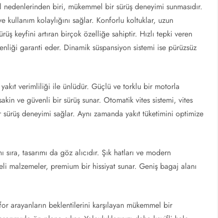
l nedenlerinden biri, mükemmel bir sürüş deneyimi sunmasıdır.
e kullanım kolaylığını sağlar. Konforlu koltuklar, uzun
rüş keyfini artıran birçok özelliğe sahiptir. Hızlı tepki veren
venliği garanti eder. Dinamik süspansiyon sistemi ise pürüzsüz
akıt verimliliği ile ünlüdür. Güçlü ve torklu bir motorla
kin ve güvenli bir sürüş sunar. Otomatik vites sistemi, vites
ir sürüş deneyimi sağlar. Aynı zamanda yakıt tüketimini optimize
 sıra, tasarımı da göz alıcıdır. Şık hatları ve modern
teli malzemeler, premium bir hissiyat sunar. Geniş bagaj alanı
or arayanların beklentilerini karşılayan mükemmel bir