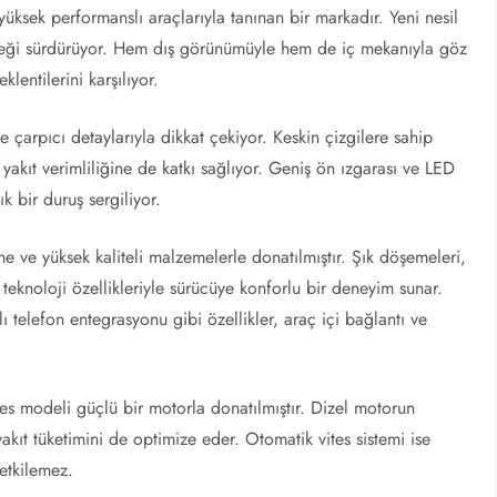
üksek performanslı araçlarıyla tanınan bir markadır. Yeni nesil
neği sürdürüyor. Hem dış görünümüyle hem de iç mekanıyla göz
entilerini karşılıyor.
 çarpıcı detaylarıyla dikkat çekiyor. Keskin çizgilere sahip
yakıt verimliliğine de katkı sağlıyor. Geniş ön ızgarası ve LED
k bir duruş sergiliyor.
ve yüksek kaliteli malzemelerle donatılmıştır. Şık döşemeleri,
ş teknoloji özellikleriyle sürücüye konforlu bir deneyim sunar.
 telefon entegrasyonu gibi özellikler, araç içi bağlantı ve
s modeli güçlü bir motorla donatılmıştır. Dizel motorun
yakıt tüketimini de optimize eder. Otomatik vites sistemi ise
 etkilemez.