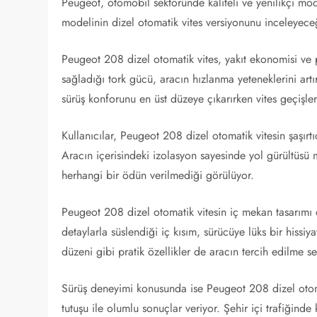
Peugeot, otomobil sektöründe kaliteli ve yenilikçi mo
modelinin dizel otomatik vites versiyonunu inceleyeceğ
Peugeot 208 dizel otomatik vites, yakıt ekonomisi ve 
sağladığı tork gücü, aracın hızlanma yeteneklerini artır
sürüş konforunu en üst düzeye çıkarırken vites geçişler
Kullanıcılar, Peugeot 208 dizel otomatik vitesin şaşırtıc
Aracın içerisindeki izolasyon sayesinde yol gürültüs
herhangi bir ödün verilmediği görülüyor.
Peugeot 208 dizel otomatik vitesin iç mekan tasarımı d
detaylarla süslendiği iç kısım, sürücüye lüks bir hissi
düzeni gibi pratik özellikler de aracın tercih edilme s
Sürüş deneyimi konusunda ise Peugeot 208 dizel otomati
tutuşu ile olumlu sonuçlar veriyor. Şehir içi trafiğind