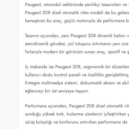
Peugeot, otomobil sektöründe yenilikçi tasarımları ve y
Peugeot 208 dizel otomatik vites modeli de bu gele
kamaştıran bu araç, güçlü motoruyla da performans bekl
Tasarım açısından, yeni Peugeot 208 dinamik hatları ve
aerodinamik gövdesi, yol tutuşunu artırmanın yanı sıra 
farlarıyla modern bir görünüm sunan araç, sportif ve şı
İç mekanda ise Peugeot 208, ergonomik bir düzenleme 
kullanıcı dostu kontrol paneli ve özellikle genişletilmi
Entegre multimedya sistemi, dokunmatik ekranı ve akıllı
eğlenceyi bir üst seviyeye taşıyor.
Performans açısından, Peugeot 208 dizel otomatik vite
sunduğu yüksek tork, hızlanma sürelerini iyileştirirken 
sürüş kolaylığı ve konforunu artırırken performansı da