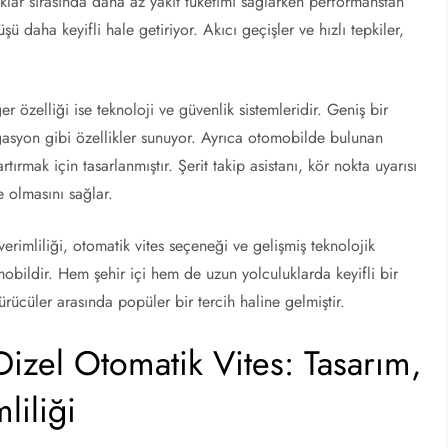
klar sırasında daha az yakıt tüketimi sağlarken performanstan
 daha keyifli hale getiriyor. Akıcı geçişler ve hızlı tepkiler,
r özelliği ise teknoloji ve güvenlik sistemleridir. Geniş bir
gasyon gibi özellikler sunuyor. Ayrıca otomobilde bulunan
rtırmak için tasarlanmıştır. Şerit takip asistanı, kör nokta uyarısı
 olmasını sağlar.
erimliliği, otomatik vites seçeneği ve gelişmiş teknolojik
omobildir. Hem şehir içi hem de uzun yolculuklarda keyifli bir
ücüler arasında popüler bir tercih haline gelmiştir.
izel Otomatik Vites: Tasarım,
liliği