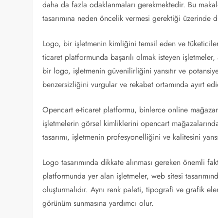
daha da fazla odaklanmaları gerekmektedir. Bu makale
tasarımına neden öncelik vermesi gerektiği üzerinde d
Logo, bir işletmenin kimliğini temsil eden ve tüketicil
ticaret platformunda başarılı olmak isteyen işletmeler,
bir logo, işletmenin güvenilirliğini yansıtır ve potansiy
benzersizliğini vurgular ve rekabet ortamında ayırt edic
Opencart e-ticaret platformu, binlerce online mağaza
işletmelerin görsel kimliklerini opencart mağazalarında 
tasarımı, işletmenin profesyonelliğini ve kalitesini yan
Logo tasarımında dikkate alınması gereken önemli faktö
platformunda yer alan işletmeler, web sitesi tasarımın
oluşturmalıdır. Aynı renk paleti, tipografi ve grafik el
görünüm sunmasına yardımcı olur.