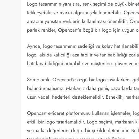
Logo tasarımının yanı sıra, renk seçimi de büyük bir etk
tetikleyebilir ve marka algısını şekillendirebilir. Open
amacını yansıtan renklerin kullanılması önemlidir. Örne
parlak renkler, Opencart'e özgü bir logo için uygun ol
Ayrıca, logo tasarımının sadeliği ve kolay hatırlanabili
logo, akılda kalıcılığı azaltabilir ve tanınabilirliği zorl
hatırlanabilirliğini artırabilir ve müşterilere güven veric
Son olarak, Opencart'e özgü bir logo tasarlarken, g
bulundurmalısınız. Markanız daha geniş pazarlarda ta
uzun vadeli hedefleri desteklemelidir. Esneklik, marka
Opencart e-ticaret platformunu kullanan işletmeler, lo
etkili bir logo tasarlamalıdır. Logo seçimi, markanın k
ve marka değerlerini doğru bir şekilde iletmelidir. B