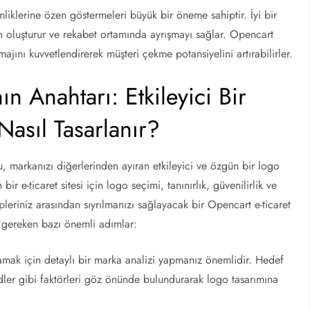
mliklerine özen göstermeleri büyük bir öneme sahiptir. İyi bir
en oluşturur ve rekabet ortamında ayrışmayı sağlar. Opencart
 imajını kuvvetlendirerek müşteri çekme potansiyelini artırabilirler.
n Anahtarı: Etkileyici Bir
Nasıl Tasarlanır?
u, markanızı diğerlerinden ayıran etkileyici ve özgün bir logo
r e-ticaret sitesi için logo seçimi, tanınırlık, güvenilirlik ve
pleriniz arasından sıyrılmanızı sağlayacak bir Opencart e-ticaret
ız gereken bazı önemli adımlar:
amak için detaylı bir marka analizi yapmanız önemlidir. Hedef
ndler gibi faktörleri göz önünde bulundurarak logo tasarımına