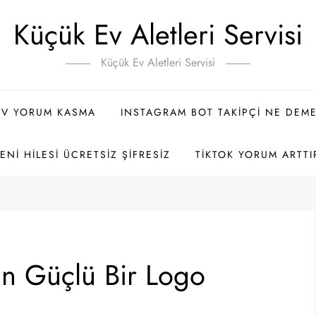
Küçük Ev Aletleri Servisi
Küçük Ev Aletleri Servisi
TV YORUM KASMA
INSTAGRAM BOT TAKIPÇI NE DEM
NI HILESI ÜCRETSIZ ŞIFRESIZ
TIKTOK YORUM ARTTI
in Güçlü Bir Logo