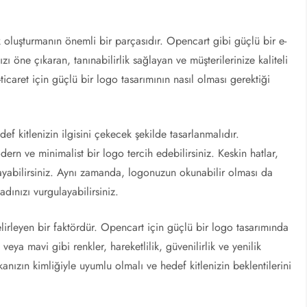
ik oluşturmanın önemli bir parçasıdır. Opencart gibi güçlü bir e-
zı öne çıkaran, tanınabilirlik sağlayan ve müşterilerinize kaliteli
icaret için güçlü bir logo tasarımının nasıl olması gerektiği
def kitlenizin ilgisini çekecek şekilde tasarlanmalıdır.
rn ve minimalist bir logo tercih edebilirsiniz. Keskin hatlar,
alayabilirsiniz. Aynı zamanda, logonuzun okunabilir olması da
dınızı vurgulayabilirsiniz.
lirleyen bir faktördür. Opencart için güçlü bir logo tasarımında
 veya mavi gibi renkler, hareketlilik, güvenilirlik ve yenilik
anızın kimliğiyle uyumlu olmalı ve hedef kitlenizin beklentilerini