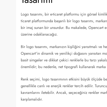
Logo tasarımı, bir e-ticaret platformu için görsel kiml
ticaret platformunda başarılı bir logo tasarımı, markanı
bir imaj sunan bir unsurdur. Bu makalede, Opencart e-t
üzerine odaklanacağız.
Bir logo tasarımı, markanızın kişiliğini yansıtmalı ve he
Opencart'in dinamik ve yenilikçi doğasını yansıtan mode
basit simgeler ve dikkat çekici renklerle bu tarzı yak
önemlidir; bu nedenle, net tipografi kullanarak marka a
Renk seçimi, logo tasarımının etkisini büyük ölçüde be
genellikle canlı ve enerjik renkler tercih edilir. Turuncu
kavramlarını iletebilir. Ancak, seçeceğiniz renkler mark
karşılamalıdır.