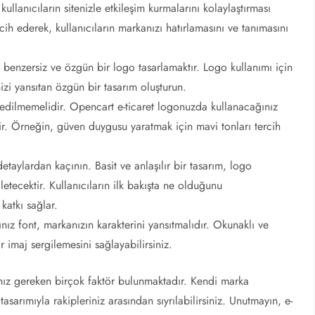
llanıcıların sitenizle etkileşim kurmalarını kolaylaştırması
rcih ederek, kullanıcıların markanızı hatırlamasını ve tanımasını
benzersiz ve özgün bir logo tasarlamaktır. Logo kullanımı için
izi yansıtan özgün bir tasarım oluşturun.
ı edilmemelidir. Opencart e-ticaret logonuzda kullanacağınız
dir. Örneğin, güven duygusu yaratmak için mavi tonları tercih
detaylardan kaçının. Basit ve anlaşılır bir tasarım, logo
etecektir. Kullanıcıların ilk bakışta ne olduğunu
katkı sağlar.
z font, markanızın karakterini yansıtmalıdır. Okunaklı ve
 imaj sergilemesini sağlayabilirsiniz.
anız gereken birçok faktör bulunmaktadır. Kendi marka
 tasarımıyla rakipleriniz arasından sıyrılabilirsiniz. Unutmayın, e-