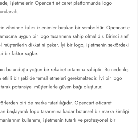
de, işletmelerin Opencart e-ticaret platformunda logo
urulacak.
erin zihninde kalıcı izlenimler bırakan bir semboldür. Opencart e-
 amacına uygun bir logo tasarımına sahip olmalıdır. Birinci sınıf
el müşterilerin dikkatini çeker. İyi bir logo, işletmenin sektördeki
i bir faktör sağlar.
nın bulunduğu yoğun bir rekabet ortamına sahiptir. Bu nedenle,
etkili bir şekilde temsil etmeleri gerekmektedir. İyi bir logo
sıtarak potansiyel müşterilerle güven bağı oluşturur.
rlerden biri de marka tutarlılığıdır. Opencart e-ticaret
dan başlayarak logo tasarımına kadar bütünsel bir marka kimliği
emanlarının kullanımı, işletmenin tutarlı ve profesyonel bir