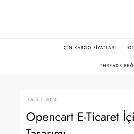
Skip
to
content
ÇIN KARGO FIYATLARI
IG
THREADS BEĞE
Opencart E-Ticaret İç
Tasarımı