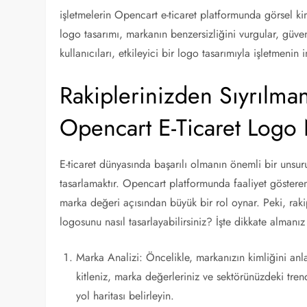
işletmelerin Opencart e-ticaret platformunda görsel ki
logo tasarımı, markanın benzersizliğini vurgular, güv
kullanıcıları, etkileyici bir logo tasarımıyla işletmenin
Rakiplerinizden Sıyrılmanı
Opencart E-Ticaret Logo 
E-ticaret dünyasında başarılı olmanın önemli bir unsur
tasarlamaktır. Opencart platformunda faaliyet gösteren bi
marka değeri açısından büyük bir rol oynar. Peki, raki
logosunu nasıl tasarlayabilirsiniz? İşte dikkate alman
Marka Analizi: Öncelikle, markanızın kimliğini anl
kitleniz, marka değerleriniz ve sektörünüzdeki tre
yol haritası belirleyin.