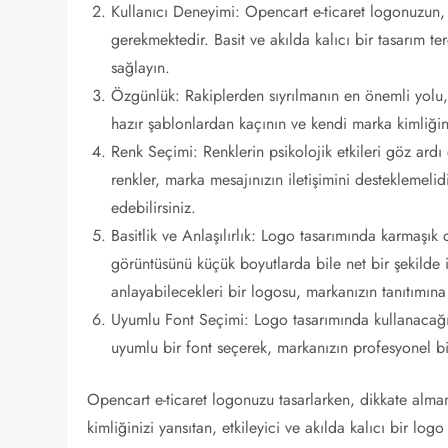
Kullanıcı Deneyimi: Opencart e-ticaret logonuzun, ku
gerekmektedir. Basit ve akılda kalıcı bir tasarım te
sağlayın.
Özgünlük: Rakiplerden sıyrılmanın en önemli yolu, 
hazır şablonlardan kaçının ve kendi marka kimliğin
Renk Seçimi: Renklerin psikolojik etkileri göz ard
renkler, marka mesajınızın iletişimini desteklemeli
edebilirsiniz.
Basitlik ve Anlaşılırlık: Logo tasarımında karmaşık 
görüntüsünü küçük boyutlarda bile net bir şekilde il
anlayabilecekleri bir logosu, markanızın tanıtımına 
Uyumlu Font Seçimi: Logo tasarımında kullanacağını
uyumlu bir font seçerek, markanızın profesyonel bir
Opencart e-ticaret logonuzu tasarlarken, dikkate alm
kimliğinizi yansıtan, etkileyici ve akılda kalıcı bir logo