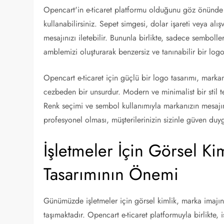
Opencart'in e-ticaret platformu olduğunu göz önünde
kullanabilirsiniz. Sepet simgesi, dolar işareti veya alış
mesajınızı iletebilir. Bununla birlikte, sadece semboll
amblemizi oluşturarak benzersiz ve tanınabilir bir logo
Opencart e-ticaret için güçlü bir logo tasarımı, markanız
cezbeden bir unsurdur. Modern ve minimalist bir stil te
Renk seçimi ve sembol kullanımıyla markanızın mesajını
profesyonel olması, müşterilerinizin sizinle güven duyg
İşletmeler İçin Görsel Ki
Tasarımının Önemi
Günümüzde işletmeler için görsel kimlik, marka imajı
taşımaktadır. Opencart e-ticaret platformuyla birlikte, 