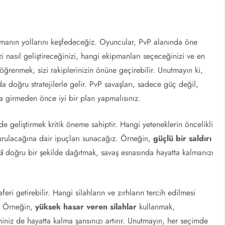
lmanın yollarını keşfedeceğiz. Oyuncular, PvP alanında öne
nizi nasıl geliştireceğinizi, hangi ekipmanları seçeceğinizi ve en
 öğrenmek, sizi rakiplerinizin önüne geçirebilir. Unutmayın ki,
 doğru stratejilerle gelir. PvP savaşları, sadece güç değil,
a girmeden önce iyi bir plan yapmalısınız.
de geliştirmek kritik öneme sahiptir. Hangi yeteneklerin öncelikli
uşturulacağına dair ipuçları sunacağız. Örneğin,
güçlü bir saldırı
i
doğru bir şekilde dağıtmak, savaş esnasında hayatta kalmanızı
i getirebilir. Hangi silahların ve zırhların tercih edilmesi
r. Örneğin,
yüksek hasar veren silahlar
kullanmak,
miniz de hayatta kalma şansınızı artırır. Unutmayın, her seçimde