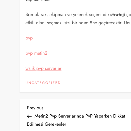
Son olarak, ekipman ve yetenek seçiminde
strateji
çok
etkili olanı seçmek, sizi bir adım öne geçirecektir. Un
pvp
pvp metin2
wslik pvp serverler
UNCATEGORIZED
Y
Previous
Previous
Post
Metin2 Pvp Serverlarında PvP Yaparken Dikkat
a
Edilmesi Gerekenler