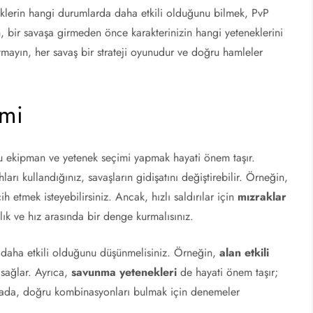
klerin hangi durumlarda daha etkili olduğunu bilmek, PvP
, bir savaşa girmeden önce karakterinizin hangi yeteneklerini
utmayın, her savaş bir strateji oyunudur ve doğru hamleler
imi
u ekipman ve yetenek seçimi yapmak hayati önem taşır.
hları kullandığınız, savaşların gidişatını değiştirebilir. Örneğin,
ih etmek isteyebilirsiniz. Ancak, hızlı saldırılar için
mızraklar
ılık ve hız arasında bir denge kurmalısınız.
de daha etkili olduğunu düşünmelisiniz. Örneğin,
alan etkili
 sağlar. Ayrıca,
savunma yetenekleri
de hayati önem taşır;
oktada, doğru kombinasyonları bulmak için denemeler