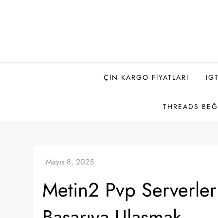
Skip
to
content
ÇIN KARGO FIYATLARI
IG
THREADS BEĞE
Metin2 Pvp Serverler
Başarıya Ulaşmak