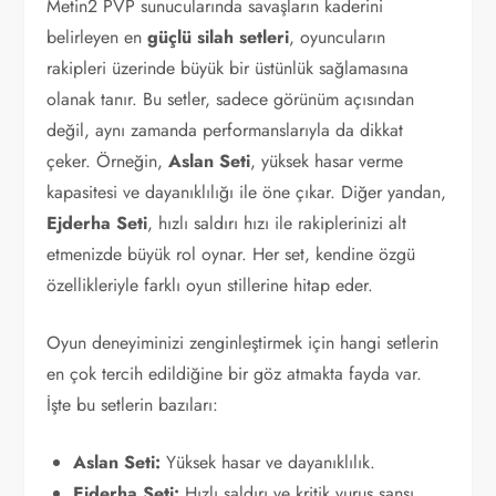
Metin2 PVP sunucularında savaşların kaderini
belirleyen en
güçlü silah setleri
, oyuncuların
rakipleri üzerinde büyük bir üstünlük sağlamasına
olanak tanır. Bu setler, sadece görünüm açısından
değil, aynı zamanda performanslarıyla da dikkat
çeker. Örneğin,
Aslan Seti
, yüksek hasar verme
kapasitesi ve dayanıklılığı ile öne çıkar. Diğer yandan,
Ejderha Seti
, hızlı saldırı hızı ile rakiplerinizi alt
etmenizde büyük rol oynar. Her set, kendine özgü
özellikleriyle farklı oyun stillerine hitap eder.
Oyun deneyiminizi zenginleştirmek için hangi setlerin
en çok tercih edildiğine bir göz atmakta fayda var.
İşte bu setlerin bazıları:
Aslan Seti:
Yüksek hasar ve dayanıklılık.
Ejderha Seti:
Hızlı saldırı ve kritik vuruş şansı.