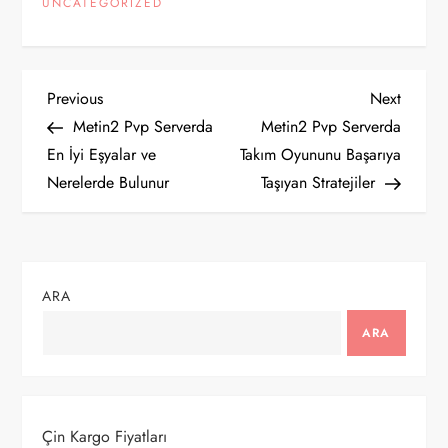
UNCATEGORIZED
Y
Previous
Next
Previous
Next
Post
Post
Metin2 Pvp Serverda
Metin2 Pvp Serverda
a
En İyi Eşyalar ve
Takım Oyununu Başarıya
Nerelerde Bulunur
Taşıyan Stratejiler
z
ı
g
ARA
e
ARA
z
i
Çin Kargo Fiyatları