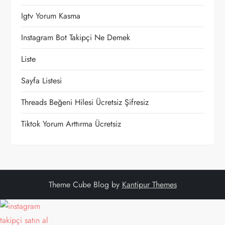
n
Igtv Yorum Kasma
m
Instagram Bot Takipçi Ne Demek
e
Liste
Sayfa Listesi
s
Threads Beğeni Hilesi Ücretsiz Şifresiz
i
Tiktok Yorum Arttırma Ücretsiz
Theme Cube Blog by
Kantipur Themes