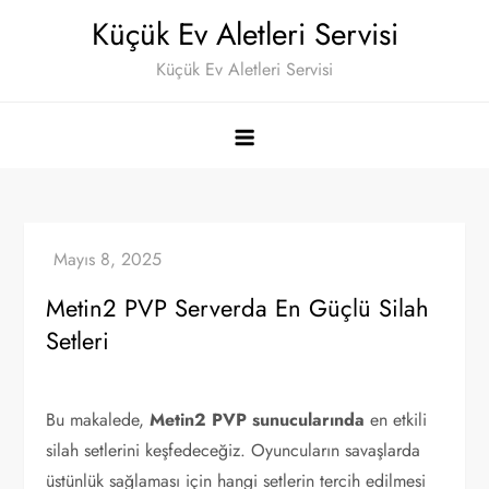
Skip
Küçük Ev Aletleri Servisi
to
Küçük Ev Aletleri Servisi
content
Metin2 PVP Serverda En Güçlü Silah
Setleri
Bu makalede,
Metin2 PVP sunucularında
en etkili
silah setlerini keşfedeceğiz. Oyuncuların savaşlarda
üstünlük sağlaması için hangi setlerin tercih edilmesi