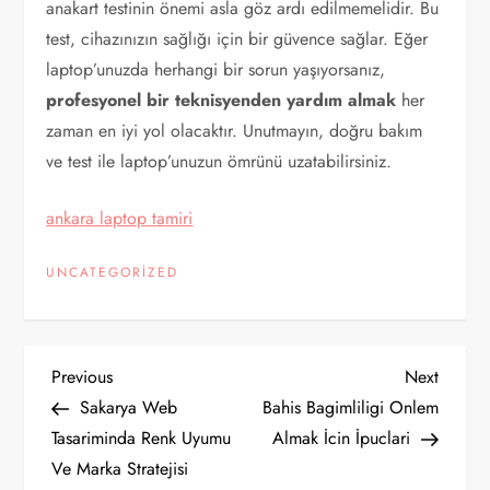
anakart testinin önemi asla göz ardı edilmemelidir. Bu
test, cihazınızın sağlığı için bir güvence sağlar. Eğer
laptop’unuzda herhangi bir sorun yaşıyorsanız,
profesyonel bir teknisyenden yardım almak
her
zaman en iyi yol olacaktır. Unutmayın, doğru bakım
ve test ile laptop’unuzun ömrünü uzatabilirsiniz.
ankara laptop tamiri
UNCATEGORIZED
Y
Previous
Next
Previous
Next
Post
Post
Sakarya Web
Bahis Bagimliligi Onlem
a
Tasariminda Renk Uyumu
Almak İcin İpuclari
Ve Marka Stratejisi
z