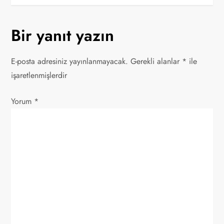
ı
Bir yanıt yazın
g
E-posta adresiniz yayınlanmayacak.
Gerekli alanlar
*
ile
e
işaretlenmişlerdir
z
Yorum
*
i
n
m
e
s