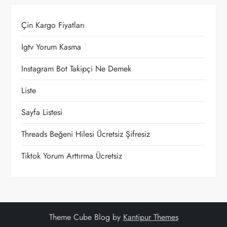
z
Çin Kargo Fiyatları
i
Igtv Yorum Kasma
n
Instagram Bot Takipçi Ne Demek
m
Liste
e
Sayfa Listesi
s
Threads Beğeni Hilesi Ücretsiz Şifresiz
i
Tiktok Yorum Arttırma Ücretsiz
Theme Cube Blog by
Kantipur Themes