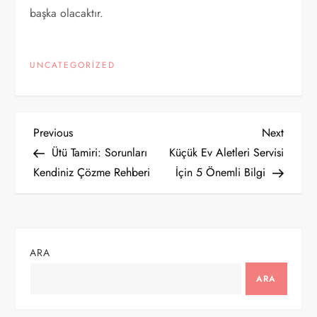
başka olacaktır.
UNCATEGORIZED
Y
Previous
Next
Previous
Next
Post
Post
Ütü Tamiri: Sorunları
Küçük Ev Aletleri Servisi
a
Kendiniz Çözme Rehberi
İçin 5 Önemli Bilgi
z
ı
ARA
g
ARA
e