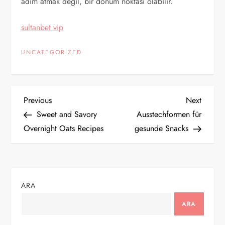
adım atmak değil, bir dönüm noktası olabilir.
sultanbet vip
UNCATEGORIZED
Y
Previous
Next
Previous
Next
Post
Post
Sweet and Savory
Ausstechformen für
a
Overnight Oats Recipes
gesunde Snacks
z
ı
ARA
g
ARA
e