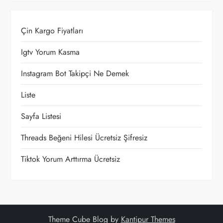
z
Çin Kargo Fiyatları
i
Igtv Yorum Kasma
n
Instagram Bot Takipçi Ne Demek
m
Liste
e
Sayfa Listesi
s
Threads Beğeni Hilesi Ücretsiz Şifresiz
i
Tiktok Yorum Arttırma Ücretsiz
Theme Cube Blog by
Kantipur Themes