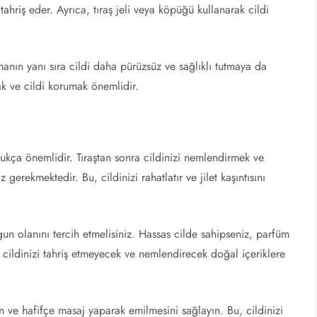
tahriş eder. Ayrıca, tıraş jeli veya köpüğü kullanarak cildi
tmanın yanı sıra cildi daha pürüzsüz ve sağlıklı tutmaya da
ak ve cildi korumak önemlidir.
oldukça önemlidir. Tıraştan sonra cildinizi nemlendirmek ve
gerekmektedir. Bu, cildinizi rahatlatır ve jilet kaşıntısını
gun olanını tercih etmelisiniz. Hassas cilde sahipseniz, parfüm
 cildinizi tahriş etmeyecek ve nemlendirecek doğal içeriklere
n ve hafifçe masaj yaparak emilmesini sağlayın. Bu, cildinizi