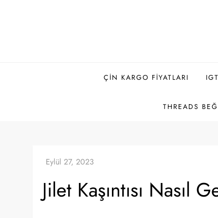
Skip
to
content
ÇIN KARGO FIYATLARI
IG
THREADS BEĞE
Jilet Kaşıntısı Nasıl G