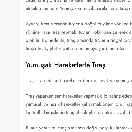
cildin tahriş olmasına ve kaşıntının artmasına neden ola
etmek önemlidir. Yumuşak ve nazik hareketlerle tıraş ol
Ayrıca, tıraş sırasında tüylerin doğal büyüme yönüne
yönüne karşı tıraş yapmak, tüyleri kökünden çekerek cil
olabilir. Bu nedenle, tıraş sırasında tüylerin doğal b
tıraş olmak, jilet kaşıntısını önlemeye yardımcı olur.
Yumuşak Hareketlerle Tıraş
Tıraş sırasında sert hareketlerden kaçınmak ve yumuşak, n
Tıraş yaparken sert hareketler yapmak cildi tahriş edebili
yumuşak ve nazik hareketler kullanmak önemlidir. Tıraş
kontrollü bir şekilde tıraş olmak jilet kaşıntısını azaltabi
Bunun yanı sıra, tıraş sırasında doğru açıyı kullanmak 