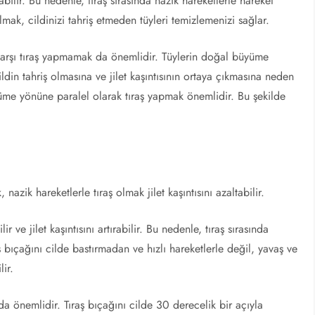
bilir. Bu nedenle, tıraş sırasında nazik hareketlerle hareket
mak, cildinizi tahriş etmeden tüyleri temizlemenizi sağlar.
 karşı tıraş yapmamak da önemlidir. Tüylerin doğal büyüme
din tahriş olmasına ve jilet kaşıntısının ortaya çıkmasına neden
üyüme yönüne paralel olarak tıraş yapmak önemlidir. Bu şekilde
azik hareketlerle tıraş olmak jilet kaşıntısını azaltabilir.
r ve jilet kaşıntısını artırabilir. Bu nedenle, tıraş sırasında
 bıçağını cilde bastırmadan ve hızlı hareketlerle değil, yavaş ve
lir.
da önemlidir. Tıraş bıçağını cilde 30 derecelik bir açıyla