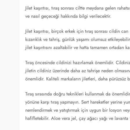
Jilet kaşıntısı, tıraş sonrası ciltte meydana gelen rahat
ve nasıl geçeceği hakkında bilgi verilecektir.
Jilet kaşıntısı, birçok erkek için tıraş sonrası cildin can 
kızarıklık ve tahriş, günlük yaşamı olumsuz etkileyeb
jilet kaşıntısını azaltabilir ve hatta tamamen ortadan kal
Tıraş öncesinde cildinizi hazırlamak önemlidir. Cildiniz
jiletin cildiniz üzerinde daha az tahrişe neden olmasına
önemlidir. Kaliteli markaların jiletleri, daha pürüzsüz bi
Tıraş sırasında doğru teknikleri kullanmak da önemlid
yönüne karşı tıraş yapmayın. Sert hareketler yerine yumu
nemlendirmek ve yatıştırmak için uygun bir losyon veya
hafifletebilir. Aloe vera jel, çay ağacı yağı ve lavanta 