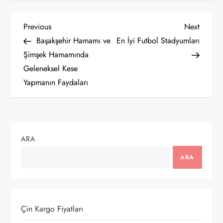
Y
Previous
Next
Previous
Next
Post
Post
Başakşehir Hamamı ve
En İyi Futbol Stadyumları
a
Şimşek Hamamında
Geleneksel Kese
z
Yapmanın Faydaları
ı
g
ARA
e
ARA
z
i
Çin Kargo Fiyatları
n