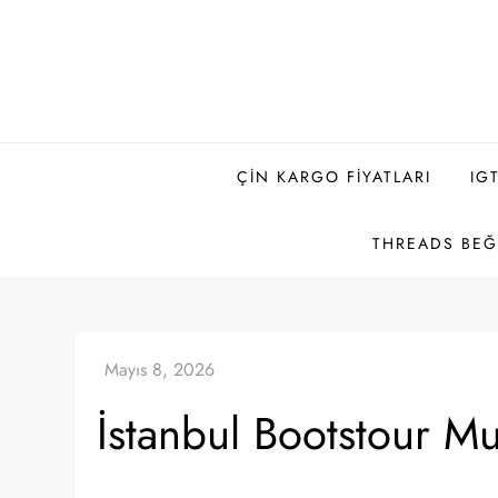
Skip
to
content
ÇIN KARGO FIYATLARI
IG
THREADS BEĞE
İstanbul Bootstour M