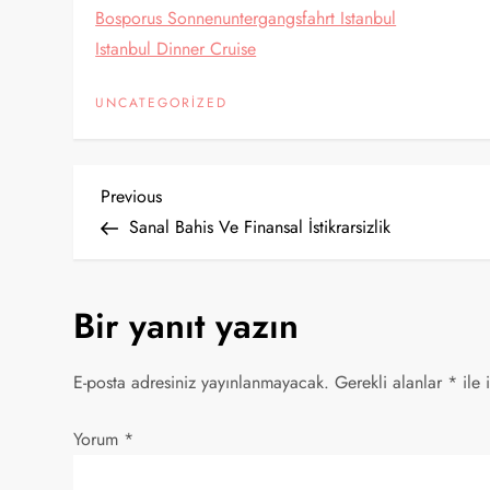
Bosporus Sonnenuntergangsfahrt Istanbul
Istanbul Dinner Cruise
UNCATEGORIZED
Y
Previous
Previous
Post
Sanal Bahis Ve Finansal İstikrarsizlik
a
z
Bir yanıt yazın
ı
E-posta adresiniz yayınlanmayacak.
Gerekli alanlar
*
ile 
g
Yorum
*
e