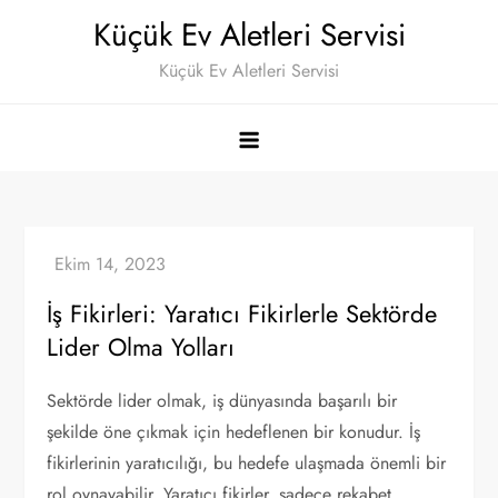
Skip
Küçük Ev Aletleri Servisi
to
Küçük Ev Aletleri Servisi
content
İş Fikirleri: Yaratıcı Fikirlerle Sektörde
Lider Olma Yolları
Sektörde lider olmak, iş dünyasında başarılı bir
şekilde öne çıkmak için hedeflenen bir konudur. İş
fikirlerinin yaratıcılığı, bu hedefe ulaşmada önemli bir
rol oynayabilir. Yaratıcı fikirler, sadece rekabet