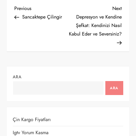
Y
Previous
Next
Previous
Next
Post
Post
Sancaktepe Çilingir
Depresyon ve Kendine
a
Şefkat: Kendinizi Nasıl
Kabul Eder ve Seversiniz?
z
ı
g
ARA
e
ARA
z
i
Çin Kargo Fiyatları
n
Igtv Yorum Kasma