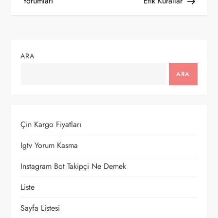
a
Yorumları
Etik Kurallar
z
ı
ARA
g
ARA
e
z
Çin Kargo Fiyatları
i
Igtv Yorum Kasma
n
Instagram Bot Takipçi Ne Demek
m
Liste
e
Sayfa Listesi