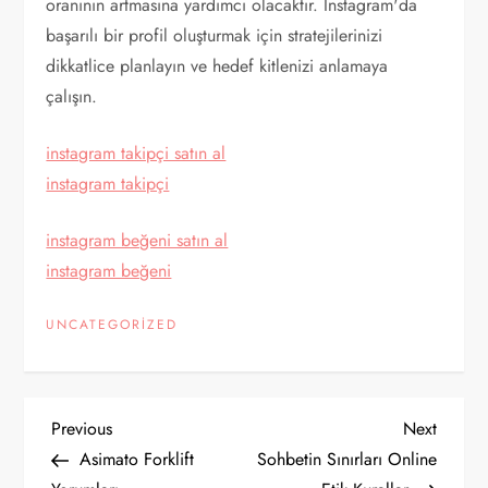
oranının artmasına yardımcı olacaktır. İnstagram'da
başarılı bir profil oluşturmak için stratejilerinizi
dikkatlice planlayın ve hedef kitlenizi anlamaya
çalışın.
instagram takipçi satın al
instagram takipçi
instagram beğeni satın al
instagram beğeni
UNCATEGORIZED
Y
Previous
Next
Previous
Next
Post
Post
Asimato Forklift
Sohbetin Sınırları Online