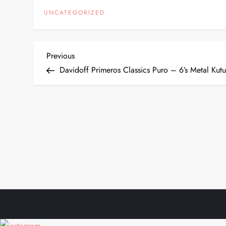
UNCATEGORIZED
Y
Previous
Previous
Post
Davidoff Primeros Classics Puro – 6’s Metal Kut
a
z
ı
g
e
z