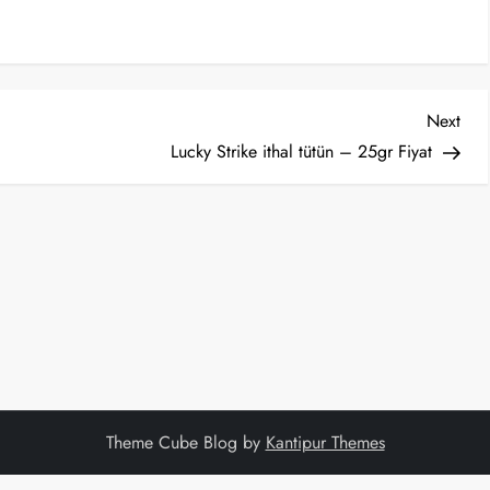
Nex
Next
Post
u
Lucky Strike ithal tütün – 25gr Fiyat
Theme Cube Blog by
Kantipur Themes