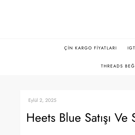
Skip
to
content
ÇIN KARGO FIYATLARI
IG
THREADS BEĞE
Heets Blue Satışı Ve S