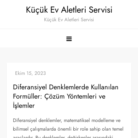
Skip
Küçük Ev Aletleri Servisi
to
Küçük Ev Aletleri Servisi
content
Diferansiyel Denklemlerde Kullanılan
Formüller: Çözüm Yöntemleri ve
İşlemler
Diferansiyel denklemler, matematiksel modelleme ve
bilimsel çalışmalarda önemli bir role sahip olan temel
araçlardır. Bu denklemler, değişkenler arasındaki