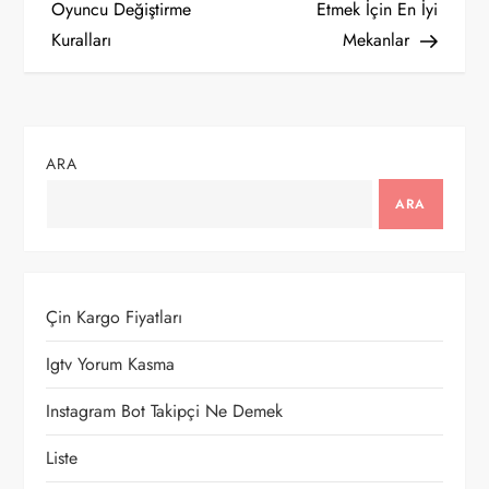
a
Oyuncu Değiştirme
Etmek İçin En İyi
Kuralları
Mekanlar
z
ı
g
ARA
e
ARA
z
i
Çin Kargo Fiyatları
n
Igtv Yorum Kasma
m
Instagram Bot Takipçi Ne Demek
e
Liste