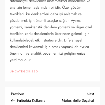
diferansiyel denklemler matematiksel modelleme ve
analizin temel taşlarından biridir. Özel çözüm
teknikleri, bu denklemleri daha iyi anlamak ve
çözebilmek için önemli araçlar sağlar. Ayırma
yöntemi, karakteristik denklem yöntemi ve diğer özel
teknikler, zorlu denklemlerin üzerinden gelmek için
kullanılabilecek etkili stratejilerdir. Diferansiyel
denklemleri kavramak için pratik yapmak da ayrıca
önemlidir ve analitik becerilerinizi geliştirmenize
yardımcı olur.
UNCATEGORIZED
Y
Previous
Next
Previous
Next
Post
Post
Futbolda Kullanılan
Motosikletle Seyahat