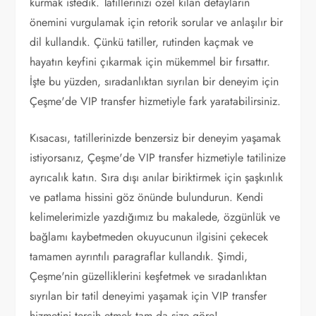
kurmak istedik. Tatillerinizi özel kılan detayların
önemini vurgulamak için retorik sorular ve anlaşılır bir
dil kullandık. Çünkü tatiller, rutinden kaçmak ve
hayatın keyfini çıkarmak için mükemmel bir fırsattır.
İşte bu yüzden, sıradanlıktan sıyrılan bir deneyim için
Çeşme'de VIP transfer hizmetiyle fark yaratabilirsiniz.
Kısacası, tatillerinizde benzersiz bir deneyim yaşamak
istiyorsanız, Çeşme'de VIP transfer hizmetiyle tatilinize
ayrıcalık katın. Sıra dışı anılar biriktirmek için şaşkınlık
ve patlama hissini göz önünde bulundurun. Kendi
kelimelerimizle yazdığımız bu makalede, özgünlük ve
bağlamı kaybetmeden okuyucunun ilgisini çekecek
tamamen ayrıntılı paragraflar kullandık. Şimdi,
Çeşme'nin güzelliklerini keşfetmek ve sıradanlıktan
sıyrılan bir tatil deneyimi yaşamak için VIP transfer
hizmetini tercih etmek tam da size göre!