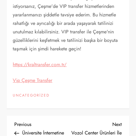
istiyorsanız, Çeşme'de VIP transfer hizmetlerinden
yararlanmanızı şiddetle tavsiye ederim. Bu hizmetle
rahatlığı ve ayrıcalığı bir arada yaşayarak tatilinizi
unutulmaz kılabilirsiniz. VIP transfer ile Çeşme'nin
güzelliklerini keşfetmek ve tatilinizi başka bir boyuta
taşımak için şimdi harekete geçin!
https://kraltransfer.com.tr/
Vip Çeşme Transfer
UNCATEGORIZED
Y
Previous
Next
Previous
Next
Post
Post
Üniversite İnternetine
Vozol Center Ürünleri İle