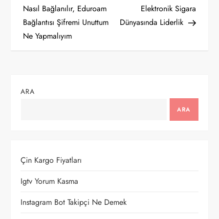
a
Nasıl Bağlanılır, Eduroam
Elektronik Sigara
Bağlantısı Şifremi Unuttum
Dünyasında Liderlik
z
Ne Yapmalıyım
ı
g
ARA
e
ARA
z
i
Çin Kargo Fiyatları
n
Igtv Yorum Kasma
m
Instagram Bot Takipçi Ne Demek
e