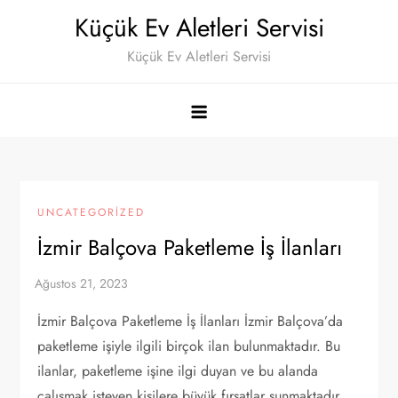
Skip
Küçük Ev Aletleri Servisi
to
Küçük Ev Aletleri Servisi
content
UNCATEGORIZED
İzmir Balçova Paketleme İş İlanları
İzmir Balçova Paketleme İş İlanları İzmir Balçova’da
paketleme işiyle ilgili birçok ilan bulunmaktadır. Bu
ilanlar, paketleme işine ilgi duyan ve bu alanda
çalışmak isteyen kişilere büyük fırsatlar sunmaktadır.