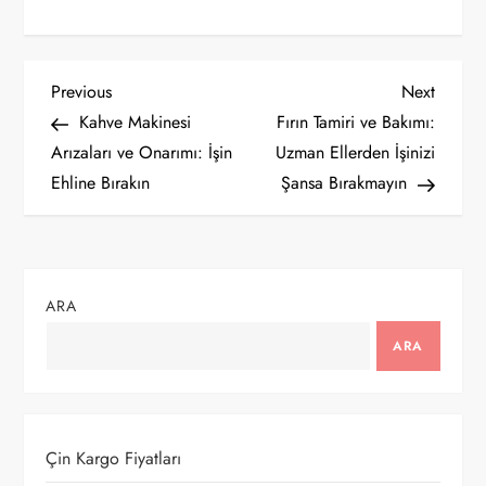
Y
Previous
Next
Previous
Next
Post
Post
Kahve Makinesi
Fırın Tamiri ve Bakımı:
a
Arızaları ve Onarımı: İşin
Uzman Ellerden İşinizi
Ehline Bırakın
Şansa Bırakmayın
z
ı
g
ARA
e
ARA
z
i
Çin Kargo Fiyatları