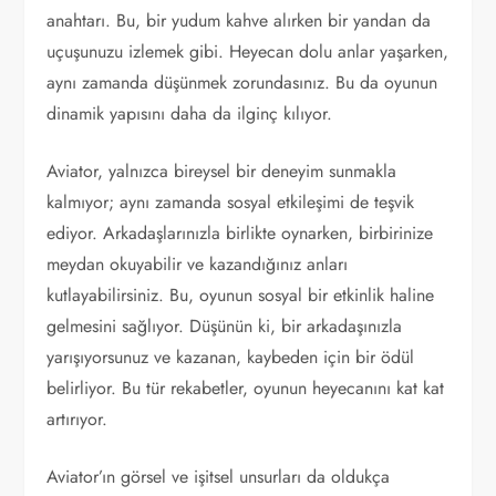
anahtarı. Bu, bir yudum kahve alırken bir yandan da
uçuşunuzu izlemek gibi. Heyecan dolu anlar yaşarken,
aynı zamanda düşünmek zorundasınız. Bu da oyunun
dinamik yapısını daha da ilginç kılıyor.
Aviator, yalnızca bireysel bir deneyim sunmakla
kalmıyor; aynı zamanda sosyal etkileşimi de teşvik
ediyor. Arkadaşlarınızla birlikte oynarken, birbirinize
meydan okuyabilir ve kazandığınız anları
kutlayabilirsiniz. Bu, oyunun sosyal bir etkinlik haline
gelmesini sağlıyor. Düşünün ki, bir arkadaşınızla
yarışıyorsunuz ve kazanan, kaybeden için bir ödül
belirliyor. Bu tür rekabetler, oyunun heyecanını kat kat
artırıyor.
Aviator’ın görsel ve işitsel unsurları da oldukça