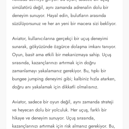
simülatörü değil, aynı zamanda adrenalin dolu bir
deneyim sunuyor. Hayal edin, bulutların arasında
süzülüyorsunuz ve her an yeni bir macera sizi bekliyor.
Aviator, kullanıcılarına gerçekçi bir uçuş deneyimi
sunarak, gökyüzünde özgürce dolaşma imkanı tanıyor.
Oyun, basit ama etkili bir mekanizmaya sahip. Uçuş
sırasında, kazançlarınızı artırmak için doğru
zamanlamayı yakalamanız gerekiyor. Bu, tıpkı bir
bungee jumping deneyimi gibi; kalbiniz hızla atarken,
doğru anı yakalamak için dikkatli olmalısınız.
Aviator, sadece bir oyun değil, aynı zamanda strateji
ve heyecan dolu bir yolculuk. Her uçuş, farklı bir
hikaye ve deneyim sunuyor. Uçuş sırasında,
kazançlarınızı artırmak için risk almanız gerekiyor. Bu,