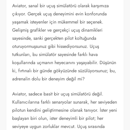
Aviator, sanal bir uçuş simülatörü olarak karşımıza
çıkıyor. Gerçek uçuş deneyimini evin konforunda
yaşamak isteyenler için mükemmel bir seçenek.
Gelişmiş grafikler ve gerçekçi uçuş dinamikleri
sayesinde, sanki gerçekten pilot koltuğunda
oturuyormuşsunuz gibi hissediyorsunuz. Uçuş
tutkunları, bu simülatör sayesinde farklı hava
koşullarında uçmanın heyecanını yaşayabilir. Düşünün
ki, fırtınalı bir günde gökyüzünde süzülüyorsunuz; bu,
adrenalin dolu bir deneyim değil mi?
Aviator, sadece basit bir uçuş simülatörü değil.
Kullanıcılarına farklı senaryolar sunarak, her seviyeden
pilotun kendini geliştirmesine olanak tanıyor. İster yeni
başlayan biri olun, ister deneyimli bir pilot; her
seviyeye uygun zorluklar mevcut. Uçuş sırasında