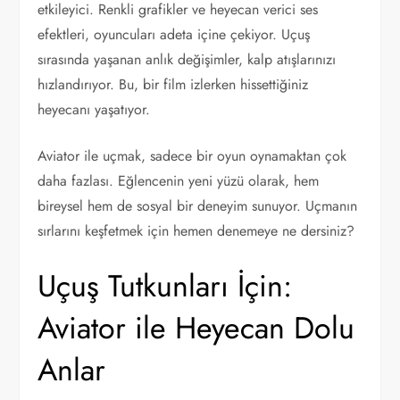
etkileyici. Renkli grafikler ve heyecan verici ses
efektleri, oyuncuları adeta içine çekiyor. Uçuş
sırasında yaşanan anlık değişimler, kalp atışlarınızı
hızlandırıyor. Bu, bir film izlerken hissettiğiniz
heyecanı yaşatıyor.
Aviator ile uçmak, sadece bir oyun oynamaktan çok
daha fazlası. Eğlencenin yeni yüzü olarak, hem
bireysel hem de sosyal bir deneyim sunuyor. Uçmanın
sırlarını keşfetmek için hemen denemeye ne dersiniz?
Uçuş Tutkunları İçin:
Aviator ile Heyecan Dolu
Anlar