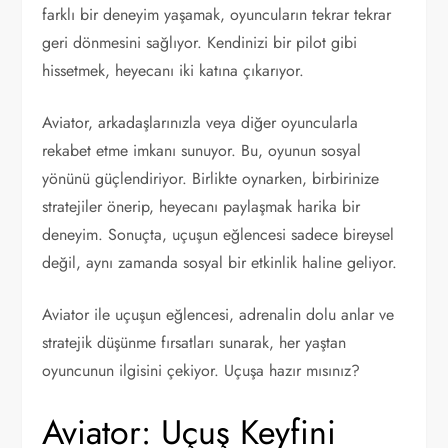
farklı bir deneyim yaşamak, oyuncuların tekrar tekrar
geri dönmesini sağlıyor. Kendinizi bir pilot gibi
hissetmek, heyecanı iki katına çıkarıyor.
Aviator, arkadaşlarınızla veya diğer oyuncularla
rekabet etme imkanı sunuyor. Bu, oyunun sosyal
yönünü güçlendiriyor. Birlikte oynarken, birbirinize
stratejiler önerip, heyecanı paylaşmak harika bir
deneyim. Sonuçta, uçuşun eğlencesi sadece bireysel
değil, aynı zamanda sosyal bir etkinlik haline geliyor.
Aviator ile uçuşun eğlencesi, adrenalin dolu anlar ve
stratejik düşünme fırsatları sunarak, her yaştan
oyuncunun ilgisini çekiyor. Uçuşa hazır mısınız?
Aviator: Uçuş Keyfini