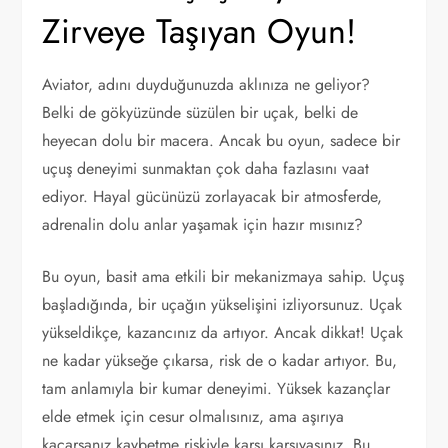
Zirveye Taşıyan Oyun!
Aviator, adını duyduğunuzda aklınıza ne geliyor?
Belki de gökyüzünde süzülen bir uçak, belki de
heyecan dolu bir macera. Ancak bu oyun, sadece bir
uçuş deneyimi sunmaktan çok daha fazlasını vaat
ediyor. Hayal gücünüzü zorlayacak bir atmosferde,
adrenalin dolu anlar yaşamak için hazır mısınız?
Bu oyun, basit ama etkili bir mekanizmaya sahip. Uçuş
başladığında, bir uçağın yükselişini izliyorsunuz. Uçak
yükseldikçe, kazancınız da artıyor. Ancak dikkat! Uçak
ne kadar yükseğe çıkarsa, risk de o kadar artıyor. Bu,
tam anlamıyla bir kumar deneyimi. Yüksek kazançlar
elde etmek için cesur olmalısınız, ama aşırıya
kaçarsanız kaybetme riskiyle karşı karşıyasınız. Bu