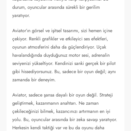
durum, oyuncular arasında sürekli bir gerilim
yaratıyor.
Aviator’ın görsel ve işitsel tasarımı, sizi hemen içine
çekiyor. Renkli grafikler ve etkileyici ses efektleri,
oyunun atmosferini daha da güçlendiriyor. Uçak
havalandığında duyduğunuz motor sesi, adrenalin
seviyenizi yükseltiyor. Kendinizi sanki gerçek bir pilot
gibi hissediyorsunuz. Bu, sadece bir oyun değil; aynı
zamanda bir deneyim.
Aviator, sadece şansa dayalı bir oyun değil. Strateji
geliştirmek, kazanmanın anahtarı. Ne zaman
çekileceğinizi bilmek, kazancınızı artırmanın en iyi
yolu. Bu, oyuncular arasında bir zeka savaşı yaratıyor.
Herkesin kendi taktiği var ve bu da oyunu daha