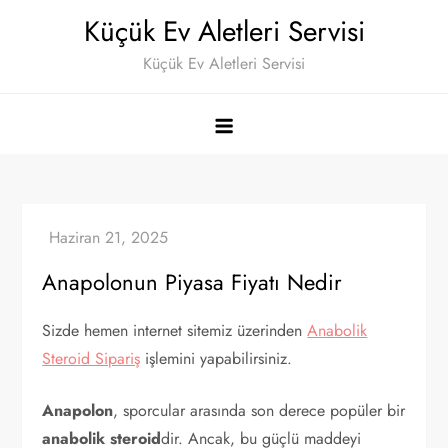
Skip
Küçük Ev Aletleri Servisi
to
Küçük Ev Aletleri Servisi
content
Anapolonun Piyasa Fiyatı Nedir
Sizde hemen internet sitemiz üzerinden
Anabolik
Steroid Sipariş
işlemini yapabilirsiniz.
Anapolon
, sporcular arasında son derece popüler bir
anabolik steroid
dir. Ancak, bu güçlü maddeyi