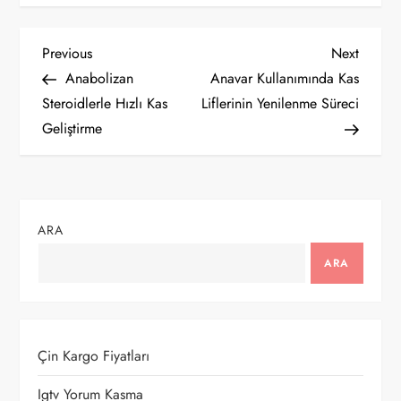
Y
Previous
Next
Previous
Next
Post
Post
Anabolizan
Anavar Kullanımında Kas
a
Steroidlerle Hızlı Kas
Liflerinin Yenilenme Süreci
Geliştirme
z
ı
g
ARA
e
ARA
z
i
Çin Kargo Fiyatları
n
Igtv Yorum Kasma