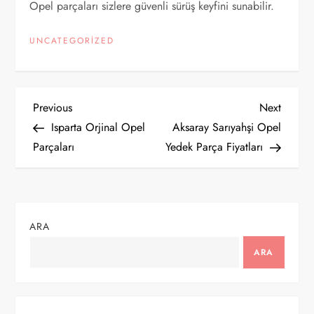
Opel parçaları sizlere güvenli sürüş keyfini sunabilir.
UNCATEGORIZED
Y
Previous
Next
Previous
Next
Post
Post
Isparta Orjinal Opel
Aksaray Sarıyahşi Opel
a
Parçaları
Yedek Parça Fiyatları
z
ı
ARA
g
ARA
e
z