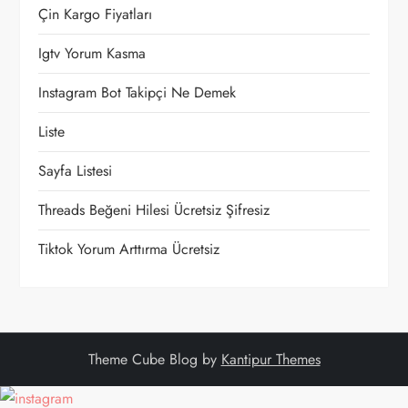
Çin Kargo Fiyatları
i
Igtv Yorum Kasma
n
Instagram Bot Takipçi Ne Demek
m
Liste
e
Sayfa Listesi
s
Threads Beğeni Hilesi Ücretsiz Şifresiz
i
Tiktok Yorum Arttırma Ücretsiz
Theme Cube Blog by
Kantipur Themes