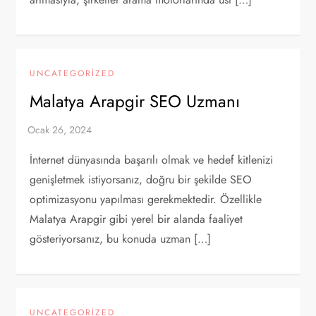
UNCATEGORIZED
Malatya Arapgir SEO Uzmanı
İnternet dünyasında başarılı olmak ve hedef kitlenizi
genişletmek istiyorsanız, doğru bir şekilde SEO
optimizasyonu yapılması gerekmektedir. Özellikle
Malatya Arapgir gibi yerel bir alanda faaliyet
gösteriyorsanız, bu konuda uzman […]
UNCATEGORIZED