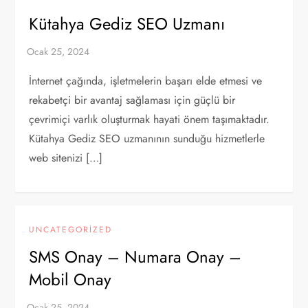
Kütahya Gediz SEO Uzmanı
İnternet çağında, işletmelerin başarı elde etmesi ve
rekabetçi bir avantaj sağlaması için güçlü bir
çevrimiçi varlık oluşturmak hayati önem taşımaktadır.
Kütahya Gediz SEO uzmanının sunduğu hizmetlerle
web sitenizi […]
UNCATEGORIZED
SMS Onay – Numara Onay –
Mobil Onay