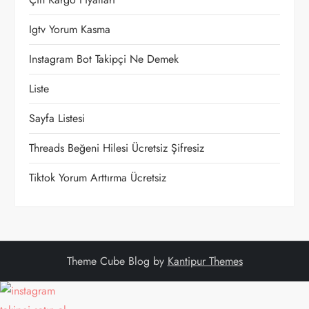
i
Igtv Yorum Kasma
n
Instagram Bot Takipçi Ne Demek
m
Liste
e
Sayfa Listesi
s
Threads Beğeni Hilesi Ücretsiz Şifresiz
i
Tiktok Yorum Arttırma Ücretsiz
Theme Cube Blog by
Kantipur Themes