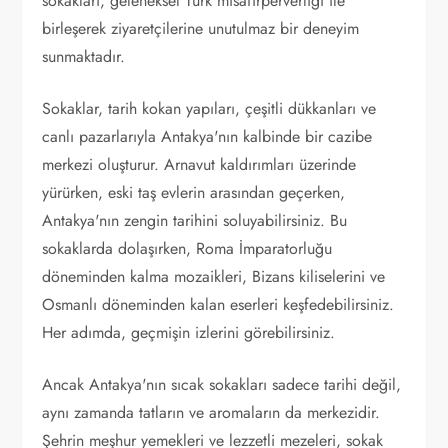
sokakları, geleneksel Türk misafirperverliği ile
birleşerek ziyaretçilerine unutulmaz bir deneyim
sunmaktadır.
Sokaklar, tarih kokan yapıları, çeşitli dükkanları ve
canlı pazarlarıyla Antakya'nın kalbinde bir cazibe
merkezi oluşturur. Arnavut kaldırımları üzerinde
yürürken, eski taş evlerin arasından geçerken,
Antakya'nın zengin tarihini soluyabilirsiniz. Bu
sokaklarda dolaşırken, Roma İmparatorluğu
döneminden kalma mozaikleri, Bizans kiliselerini ve
Osmanlı döneminden kalan eserleri keşfedebilirsiniz.
Her adımda, geçmişin izlerini görebilirsiniz.
Ancak Antakya'nın sıcak sokakları sadece tarihi değil,
aynı zamanda tatların ve aromaların da merkezidir.
Şehrin meşhur yemekleri ve lezzetli mezeleri, sokak