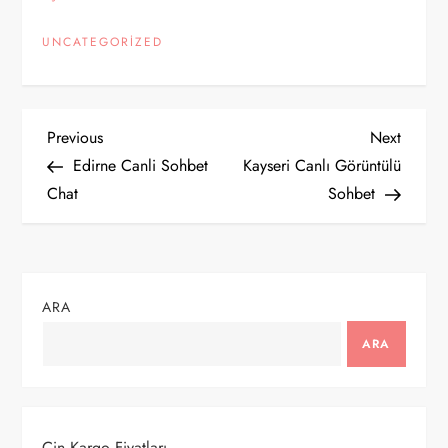
UNCATEGORIZED
Y
Previous
Next
Previous
Next
Post
Post
Edirne Canli Sohbet
Kayseri Canlı Görüntülü
a
Chat
Sohbet
z
ı
ARA
g
ARA
e
z
Çin Kargo Fiyatları