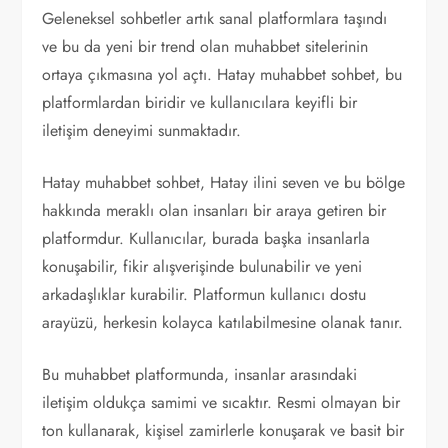
Geleneksel sohbetler artık sanal platformlara taşındı
ve bu da yeni bir trend olan muhabbet sitelerinin
ortaya çıkmasına yol açtı. Hatay muhabbet sohbet, bu
platformlardan biridir ve kullanıcılara keyifli bir
iletişim deneyimi sunmaktadır.
Hatay muhabbet sohbet, Hatay ilini seven ve bu bölge
hakkında meraklı olan insanları bir araya getiren bir
platformdur. Kullanıcılar, burada başka insanlarla
konuşabilir, fikir alışverişinde bulunabilir ve yeni
arkadaşlıklar kurabilir. Platformun kullanıcı dostu
arayüzü, herkesin kolayca katılabilmesine olanak tanır.
Bu muhabbet platformunda, insanlar arasındaki
iletişim oldukça samimi ve sıcaktır. Resmi olmayan bir
ton kullanarak, kişisel zamirlerle konuşarak ve basit bir