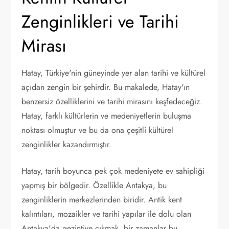
Zenginlikleri ve Tarihi
Mirası
Hatay, Türkiye'nin güneyinde yer alan tarihi ve kültürel
açıdan zengin bir şehirdir. Bu makalede, Hatay'ın
benzersiz özelliklerini ve tarihi mirasını keşfedeceğiz.
Hatay, farklı kültürlerin ve medeniyetlerin buluşma
noktası olmuştur ve bu da ona çeşitli kültürel
zenginlikler kazandırmıştır.
Hatay, tarih boyunca pek çok medeniyete ev sahipliği
yapmış bir bölgedir. Özellikle Antakya, bu
zenginliklerin merkezlerinden biridir. Antik kent
kalıntıları, mozaikler ve tarihi yapılar ile dolu olan
Antakya'da gezintiye çıkmak, bir zamanlar bu