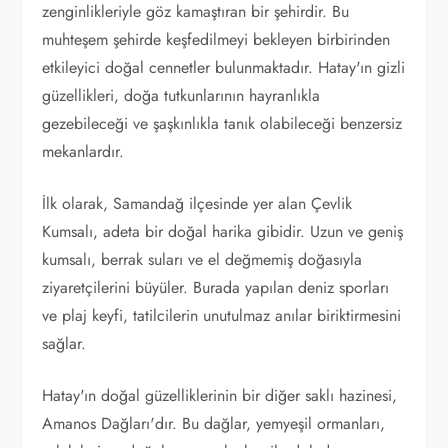
zenginlikleriyle göz kamaştıran bir şehirdir. Bu
muhteşem şehirde keşfedilmeyi bekleyen birbirinden
etkileyici doğal cennetler bulunmaktadır. Hatay'ın gizli
güzellikleri, doğa tutkunlarının hayranlıkla
gezebileceği ve şaşkınlıkla tanık olabileceği benzersiz
mekanlardır.
İlk olarak, Samandağ ilçesinde yer alan Çevlik
Kumsalı, adeta bir doğal harika gibidir. Uzun ve geniş
kumsalı, berrak suları ve el değmemiş doğasıyla
ziyaretçilerini büyüler. Burada yapılan deniz sporları
ve plaj keyfi, tatilcilerin unutulmaz anılar biriktirmesini
sağlar.
Hatay'ın doğal güzelliklerinin bir diğer saklı hazinesi,
Amanos Dağları'dır. Bu dağlar, yemyeşil ormanları,