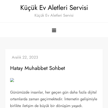
Skip
Küçük Ev Aletleri Servisi
to
Küçük Ev Aletleri Servisi
content
Hatay Muhabbet Sohbet
Günümüzde insanlar, her geçen gün daha fazla dijital
ortamlarda zaman geçirmektedir. İnternetin gelişimiyle
birlikte iletişim de büyük bir dönüşüm yaşadı.