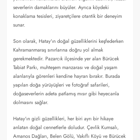
severlerin damaklarını büyüler. Ayrıca köydeki
konaklama tesisleri, ziyaretçilere otantik bir deneyim
sunar.
Son olarak, Hatay'ın doğal güzelliklerini keşfederken
Kahramanmaraş sınırlarına doğru yol almak
gerekmektedir. Pazarcık ilçesinde yer alan Bürücek
Tabiat Parkı, muhteşem manzarası ve doğal yaşam
alanlarıyla görenleri kendine hayran bırakır. Burada
yapılan doğa yürüyüşleri ve fotoğraf safarileri,
doğaseverlerin adeta patlamış mısır gibi heyecanla
dolmasını sağlar.
Hatay'ın gizli güzellikleri, her biri ayrı bir hikaye
anlatan doğal cennetlerle doludur. Çevlik Kumsalı,
Amanos Dağları, Belen Gölü, Vakıflı Köyü ve Bürücek