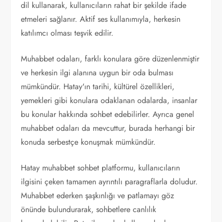
dil kullanarak, kullanıcıların rahat bir şekilde ifade
etmeleri sağlanır. Aktif ses kullanımıyla, herkesin
katılımcı olması teşvik edilir.
Muhabbet odaları, farklı konulara göre düzenlenmiştir
ve herkesin ilgi alanına uygun bir oda bulması
mümkündür. Hatay'ın tarihi, kültürel özellikleri,
yemekleri gibi konulara odaklanan odalarda, insanlar
bu konular hakkında sohbet edebilirler. Ayrıca genel
muhabbet odaları da mevcuttur, burada herhangi bir
konuda serbestçe konuşmak mümkündür.
Hatay muhabbet sohbet platformu, kullanıcıların
ilgisini çeken tamamen ayrıntılı paragraflarla doludur.
Muhabbet ederken şaşkınlığı ve patlamayı göz
önünde bulundurarak, sohbetlere canlılık